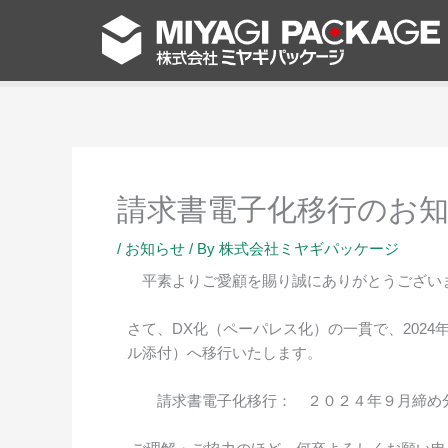
内
容
を
ス
キ
ッ
プ
請求書電子化移行のお
/
お知らせ
/ By
株式会社ミヤギパッケージ
平素よりご愛顧を賜り誠にありがとうござい
さて、DX化（ペーパレス化）の一貫で、202
ル添付）へ移行いたします。
請求書電子化移行： ２０２４年９月締め