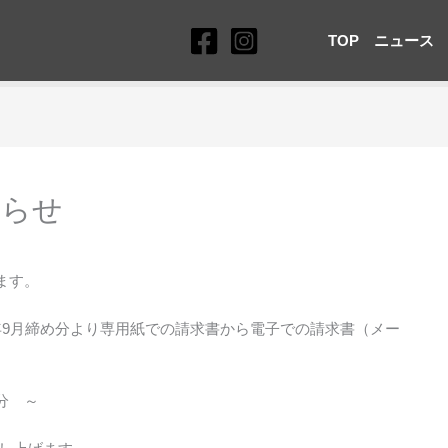
TOP
ニュース
知らせ
ます。
4年9月締め分より専用紙での請求書から電子での請求書（メー
分 ～